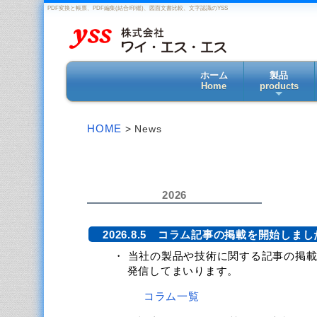
PDF変換と帳票、PDF編集(結合/印鑑)、図面文書比較、文字認識のYSS
ホーム
製品
Home
products
HOME
> News
2026
2026.8.5 コラム記事の掲載を開始しまし
・ 当社の製品や技術に関する記事の掲
発信してまいります。
コラム一覧