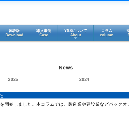
体験版
導入事例
YSSについて
コラム
Download
Case
About
column
News
2025
2024
た
載を開始しました。本コラムでは、製造業や建設業などバックオ